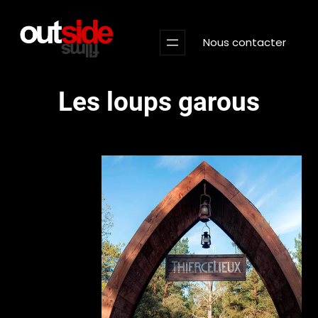
Aller
au
Nous contacter
contenu
Les loups garous