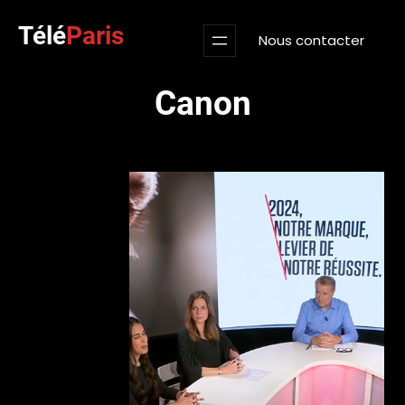
Aller
Télé
Paris
au
Nous contacter
contenu
Canon