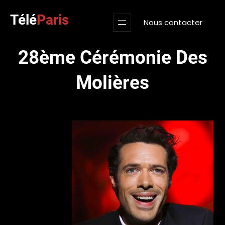
Aller
Télé
Paris
au
Nous contacter
contenu
28ème Cérémonie Des
Molières